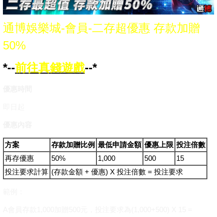
通博娛樂城-會員-二存超優惠 存款加贈
50%
*--
前往真錢遊戲
--*
優惠時間
即日起
優惠內容
方案
存款加贈比例
最低申請金額
優惠上限
投注倍數
再存優惠
50%
1,000
500
15
投注要求計算
(存款金額 + 優惠) X 投注倍數 = 投注要求
範例：
A會員存款1,000加贈500元，投注要求為(1,000+500) X 15 =