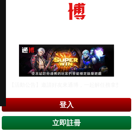
通博娛樂城
動公告】邀請好友來通博，一起解任務拿獎金，第一關兩人
登入
立即註冊